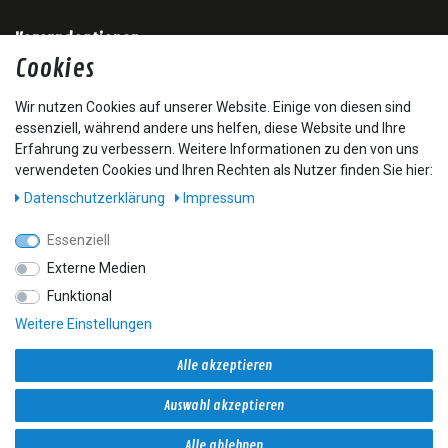
Versandoptionen
Cookies
Wir nutzen Cookies auf unserer Website. Einige von diesen sind
essenziell, während andere uns helfen, diese Website und Ihre
Erfahrung zu verbessern. Weitere Informationen zu den von uns
verwendeten Cookies und Ihren Rechten als Nutzer finden Sie hier:
* Alle Preise inkl. gesetzl. Mehrwertsteuer zzgl. Versandkosten und ggf.
Nachnahmegebühren, wenn nicht anders beschrieben
Daten­schutz­erklärung
Impressum
**Kostenfreier Versand ab € 50 Bestellwert nur innerhalb Deutschlands.
³ unverbindliche Preisempfehlung vom Hersteller.
Essenziell
Externe Medien
Startseite
Allgemeine Geschäftsbedingungen
Widerrufsrecht
Funktional
Datenschutzerklärung
Impressum
Weitere Einstellungen
Copyright © 2021 Deckenbach Mineralöl Groß- und Einzelhandel
Alle akzeptieren
GmbH. Alle Rechte vorbehalten.
Auswahl akzeptieren
Konzeption & Umsetzung
durch
webimpact Gmbh
Alle ablehnen