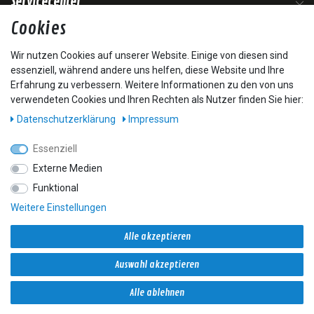
Servicecenter
Cookies
Mein Konto
Wir nutzen Cookies auf unserer Website. Einige von diesen sind
essenziell, während andere uns helfen, diese Website und Ihre
Zahlungsoptionen
Erfahrung zu verbessern. Weitere Informationen zu den von uns
verwendeten Cookies und Ihren Rechten als Nutzer finden Sie hier:
Daten­schutz­erklärung
Impressum
Essenziell
Externe Medien
Funktional
Weitere Einstellungen
Versandoptionen
Alle akzeptieren
Auswahl akzeptieren
Alle ablehnen
* Alle Preise inkl. gesetzl. Mehrwertsteuer zzgl. Versandkosten und ggf.