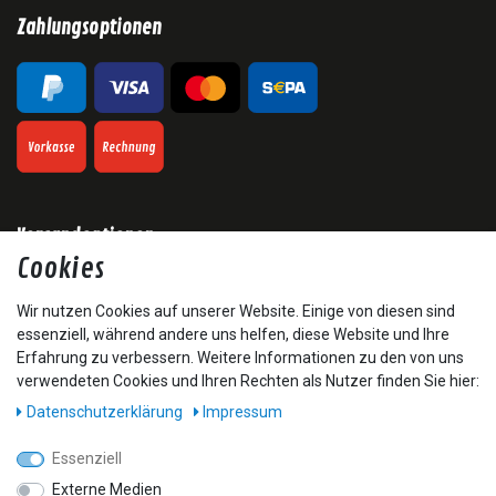
Zahlungsoptionen
Versandoptionen
Cookies
Wir nutzen Cookies auf unserer Website. Einige von diesen sind
essenziell, während andere uns helfen, diese Website und Ihre
Erfahrung zu verbessern. Weitere Informationen zu den von uns
verwendeten Cookies und Ihren Rechten als Nutzer finden Sie hier:
* Alle Preise inkl. gesetzl. Mehrwertsteuer zzgl. Versandkosten und ggf.
Nachnahmegebühren, wenn nicht anders beschrieben
Daten­schutz­erklärung
Impressum
**Kostenfreier Versand ab € 50 Bestellwert nur innerhalb Deutschlands.
³ unverbindliche Preisempfehlung vom Hersteller.
Essenziell
Externe Medien