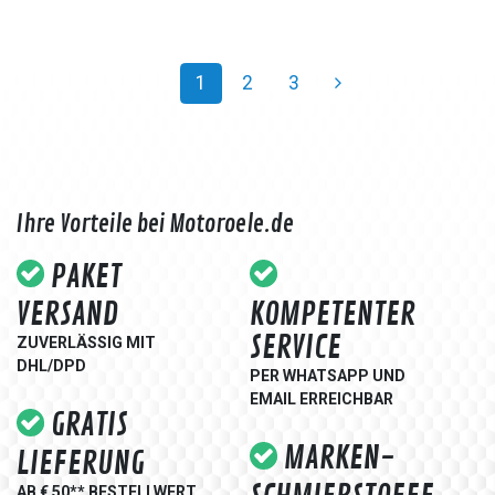
1
2
3
Ihre Vorteile bei Motoroele.de
PAKET
VERSAND
KOMPETENTER
SERVICE
ZUVERLÄSSIG MIT
DHL/DPD
PER WHATSAPP UND
EMAIL ERREICHBAR
GRATIS
MARKEN-
LIEFERUNG
AB € 50** BESTELLWERT