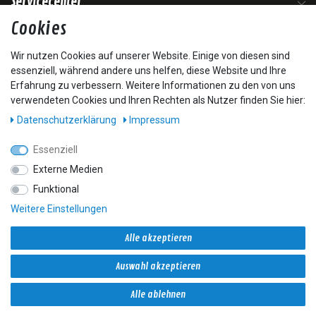
Servicecenter
Cookies
Mein Konto
Wir nutzen Cookies auf unserer Website. Einige von diesen sind
essenziell, während andere uns helfen, diese Website und Ihre
Zahlungsoptionen
Erfahrung zu verbessern. Weitere Informationen zu den von uns
verwendeten Cookies und Ihren Rechten als Nutzer finden Sie hier:
Daten­schutz­erklärung
Impressum
Essenziell
Externe Medien
Funktional
Weitere Einstellungen
Versandoptionen
Alle akzeptieren
Auswahl akzeptieren
Alle ablehnen
* Alle Preise inkl. gesetzl. Mehrwertsteuer zzgl. Versandkosten und ggf.