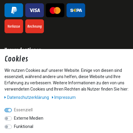
Versandoptionen
Cookies
Wir nutzen Cookies auf unserer Website. Einige von diesen sind
essenziell, während andere uns helfen, diese Website und Ihre
Erfahrung zu verbessern. Weitere Informationen zu den von uns
verwendeten Cookies und Ihren Rechten als Nutzer finden Sie hier:
* Alle Preise inkl. gesetzl. Mehrwertsteuer zzgl. Versandkosten und ggf.
Nachnahmegebühren, wenn nicht anders beschrieben
Daten­schutz­erklärung
Impressum
**Kostenfreier Versand ab € 50 Bestellwert nur innerhalb Deutschlands.
³ unverbindliche Preisempfehlung vom Hersteller.
Essenziell
Externe Medien
Startseite
Allgemeine Geschäftsbedingungen
Widerrufsrecht
Funktional
Datenschutzerklärung
Impressum