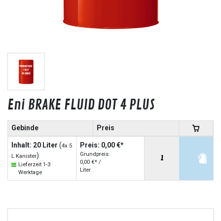
Eni BRAKE FLUID DOT 4 PLUS
Gebinde
Preis
Inhalt: 20 Liter
(
Preis: 0,00 €*
4x 5
Grundpreis:
)
L Kanister
0,00 €* /
Lieferzeit 1-3
Liter
Werktage